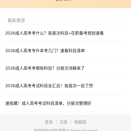
专业设置
按学习形式分为业余和脱产，按学历层次分为本科和专
科。
最新推荐
【本科】
2026成人高考考什么？各层次科目+在职备考规划速看
【专科】
2026成人高考专升本考几门？速看科目清单
脱产学制2-3年，业余学制2.5-3年，不同专业有所不同。
单招专业：工程造价、机电一体化技术、汽车检测与维修
技术、铁道交通运营管理、生物制药技术、工商企业管理、行政管
2026成人高考考哪些科目？分层次详解来了
理、会计电算化、学前教育、护理、药物制剂技术、计算机应用技
术、发电厂及电力系统、电气自动化技术、社会工作、中药、投资
2026成人高考考试科目全汇总！各层次一目了然
与理财。
成考专业：包含以上所有单招专业及电力系统自动化技
速收藏！成人高考考试科目清单，分层次整理好
术、焊接技术及自动化、通信技术、电子商务、酒店管理、人力资
源管理、图书档案管理、市场营销、小学教育。
登录
｜
注册
｜
电脑版
注：其中社会工作、会计电算化专业同时面向我省残疾人
版权所有©环球青藤All Rights Reserved