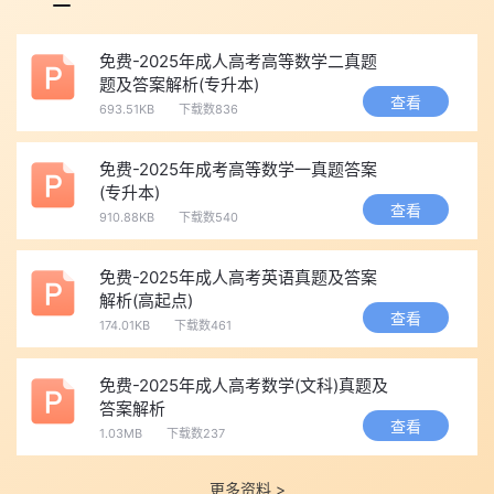
2016年上海海事大学成人高考招生简章
2016年河北成人高考报名条件
免费-2025年成人高考高等数学二真题
题及答案解析(专升本)
河北省2016年成人高考考试科目
查看
693.51KB
下载数836
河北2016年成人高考报名网址：河北省教育考试院
环球网校友情提示
:
如果您遇到任何疑问，请登录环球网校
免费-2025年成考高等数学一真题答案
成人高考
频道和
成人高考论坛
，查询了解相关信息。如果觉得这篇
(专升本)
查看
文章对您有所帮助，可以手动Ctrl+D收藏，方便查阅。小编及时更
910.88KB
下载数540
新相关资讯，欢迎持续关注。以上是小编为大家推荐
2016年河北广
免费-2025年成人高考英语真题及答案
播电视大学成人高考招生简章
的相关信息。
解析(高起点)
【摘要】2016年成人高考考试时间为10月22日-23日，环
查看
174.01KB
下载数461
球网校为了让考生更好了解今年成人高考考试形式，整理发
布“2016年河北广播电视大学成人高考招生简章”，河北广播电视大
免费-2025年成人高考数学(文科)真题及
学是隶属于河北省教育厅的国办本科高校，是河北省唯一一所运用
答案解析
查看
计算机课件、网络、广播、电视、文字和音像教材等多种媒体进行
1.03MB
下载数237
远程教育的开放大学。具体内容如下：
更多资料 >