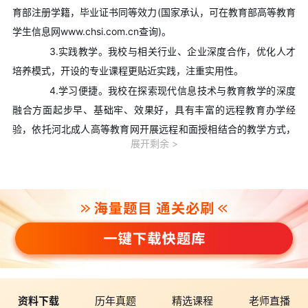
育部注册学籍，毕业证书同等效力(国家承认，可在教育部高等教育
学生信息网www.chsi.com.cn查询)。
3.实践教学。我校与相关行业、企业深度合作，优化人才
培养模式，开设的专业课程更贴近实践，注重实用性。
4.学习便捷。我校在探索现代信息技术与教育教学的深度
融合方面起步早、基础牢、效果好，具有丰富的远程教育办学经
验，依托河北成人高等教育网开展远程和面授相结合的教学方式，
展开剩余
做到时时处处可学。
5.学分替代。按照《河北广播电视大学学习成果认证、积
累与转换方案》的要求，凡取得的各类学历教育课程学分或非学历
教育证书均可以转换为我校成人高等教育课程学分，享受课程免修
免考。
6.免费学习。退出现役两年内的自主就业退役士兵参加全
日制成人高等学历教育，按教育部当年成人高考招生退役士兵优惠
政策执行并免费学习2年。
资料下载
历年真题
精选课程
老师直播
编辑推荐：