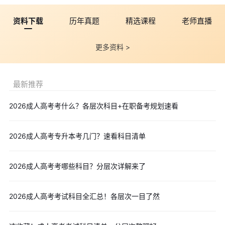
2026年成人高考报名时间不同地区具体的报名时间及官网有所
不同，历年基本集中在8-9月份。
大家可以
点击收藏>>>2026年各
资料下载
历年真题
精选课程
老师直播
省成人高考报名时间|报名条件|报名入口汇总
，来详细了解2026年
各省的成人高考报名情况，同时也可以填写文章上方的
【
免费预约
更多资料 >
短信提醒
】
服务，届时我们将及时为大家免费发送2026年成人高考
报名的短信通知。
最新推荐
五、2026年成人高考报名官网
2026年成人高考报名官网：各省教育考试院
2026成人高考考什么？各层次科目+在职备考规划速看
点击收藏>>2026年各省成人高考报名入口
【成人高考备考福利】
2026成人高考专升本考几门？速看科目清单
1.各科学习资料包免费拿！
点击进入免费兑换
！任选科目！
2.成人高考历年真题>>
点击下载
2026成人高考考哪些科目？分层次详解来了
3.成人高考高频考点>>
点击下载
4.成人高考考试大纲>>
点击下载
2026成人高考考试科目全汇总！各层次一目了然
以上就是关于“2026成考专升本考几门？各专业科目清单在
此”的相关内容，大家可以点击文末
【免费下载】
按钮，免费领取更