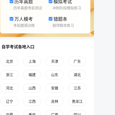
历年真题
模拟考试
历年真题考前测试
冲刺阶段模拟练习
万人模考
错题本
考前题感训练
弱项精攻练习
自学考试各地入口
北京
上海
天津
广东
浙江
福建
山东
湖北
河北
山西
安徽
江苏
辽宁
江西
吉林
黑龙江
宁夏
重庆
广西
四川