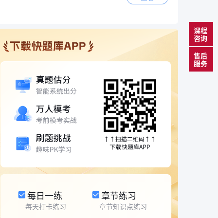
课程
咨询
售后
服务
每日一练
章节练习
每天打卡练习
章节知识点练习