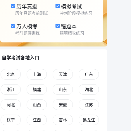
历年真题
模拟考试
历年真题考前测试
冲刺阶段模拟练习
万人模考
错题本
考前题感训练
弱项精攻练习
自学考试各地入口
北京
上海
天津
广东
浙江
福建
山东
湖北
河北
山西
安徽
江苏
辽宁
江西
吉林
黑龙江