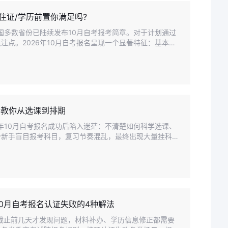
居住证/学历前置你满足吗?
全国多数省份已陆续发布10月自考报考简章。对于计划通过
注点。2026年10月自考报名呈现一个显著特征：基本门
钟教你从选课到排期
6年10月自考报名成功后陷入迷茫：不清楚如何科学选课、
少新手盲目报考科目，复习节奏混乱，最终出现大量挂科，
10月自考报名认证失败的4种解法
名截止前几天才发现问题，材料补办、学历信息修正都需要