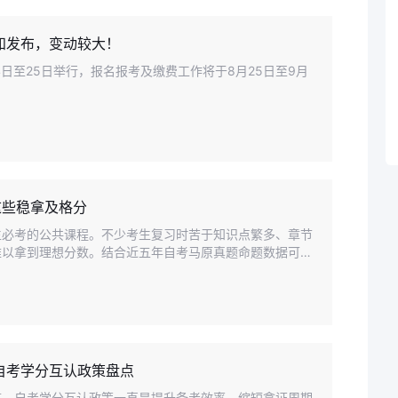
须知发布，变动较大！
24日至25日举行，报名报考及缴费工作将于8月25日至9月
这些稳拿及格分
生必考的公共课程。不少考生复习时苦于知识点繁多、章节
难以拿到理想分数。结合近五年自考马原真题命题数据可以
观题有稳定的核心出题范围
月自考学分互认政策盘点
言，自考学分互认政策一直是提升备考效率、缩短拿证周期