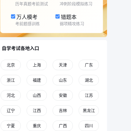
历年真题考前测试
冲刺阶段模拟练习
万人模考
错题本
考前题感训练
弱项精攻练习
自学考试各地入口
北京
上海
天津
广东
浙江
福建
山东
湖北
河北
山西
安徽
江苏
辽宁
江西
吉林
黑龙江
宁夏
重庆
广西
四川