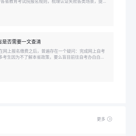
合各省教育考试院报名规则，梳理认证失败各类场景，提供
年10月自考报名。
各省是否需要一文查清
考生在网上报名缴费之后，普遍存在一个疑问：完成网上自考
多考生因为不了解本省政策，要么盲目前往自考办白白奔
更多