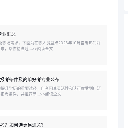
专业汇总
及职场需求，下面为在职人员盘点2026年10月自考热门好
，帮你精准避...>>阅读全文
、报考条件及简单好考专业公布
作为提升学历的重要途径，自考因其灵活性和认可度受到广泛
考条件，并推荐简...>>阅读全文
好考？如何选更易通关？