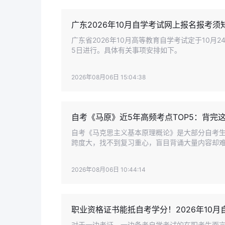
广东2026年10月自学考试网上报名报考
广东省2026年10月高等教育自学考试定于10月
5日进行。具体有关事项安排如下。
2026年08月06日 15:04:38
自考《马原》近5年高频考点TOP5：背完
自考《马克思主义基本原理概论》是大部分自考
跨度大，找不到复习重心，盲目背诵大量内容却
发现，考点重复考查现象十分明显，主观题与客
2026年08月06日 10:44:14
职业资格证书能抵自考学分！2026年10
对于一边考证、一边备考自学考试的在职考生而