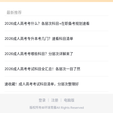
2014年成人高考招生简章
2014年成人高考报名专题
最新推荐
2014年成人高考报考指南
更多信息请访问：
成人高考频道
成人高考论坛
考试疑难解
2026成人高考考什么？各层次科目+在职备考规划速看
答
2026成人高考专升本考几门？速看科目清单
2026成人高考考哪些科目？分层次详解来了
2026成人高考考试科目全汇总！各层次一目了然
速收藏！成人高考考试科目清单，分层次整理好
登录
｜
注册
｜
电脑版
版权所有©环球青藤All Rights Reserved