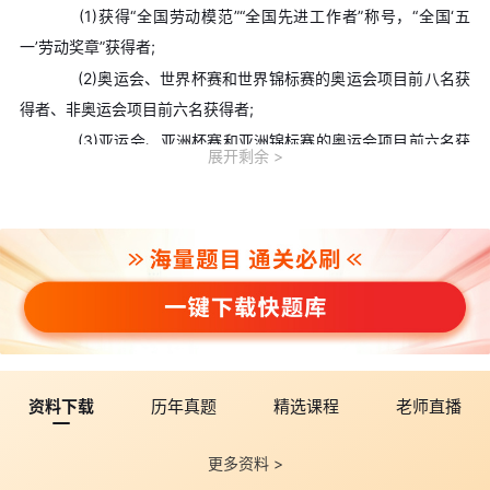
(1)获得“全国劳动模范”“全国先进工作者”称号，“全国‘五
一’劳动奖章”获得者;
(2)奥运会、世界杯赛和世界锦标赛的奥运会项目前八名获
得者、非奥运会项目前六名获得者;
(3)亚运会、亚洲杯赛和亚洲锦标赛的奥运会项目前六名获
展开剩余
得者、非奥运会项目前三名获得者;
(4)全运会、全国锦标赛和全国冠军赛的奥运会项目前三名
获得者、非奥运会项目冠军获得者;
(5)普通高职(专科)毕业生服义务兵役退役或参加“选聘高校
毕业生到村任职”、“三支一扶”(支教、支农、支医和扶贫)、“大学生
志愿服务西部计划”、“农村义务教育阶段学校教师特设岗位计划”等
项目服务期满并考核合格者。
(6)申请免试的考生在填报志愿时，只能填报本省的省属院
资料下载
历年真题
精选课程
老师直播
校。
8.填报艺术和体育类别志愿的考生，需参加
更多资料 >
编辑推荐：