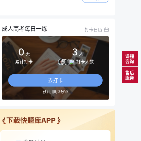
成人高考每日一练
打卡日历
0
3
天
人
课程
咨询
累计打卡
打卡人数
售后
服务
去打卡
预计用时3分钟