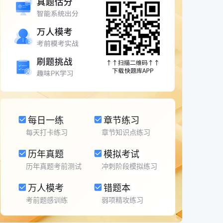
每日一练
章节练习
每天打卡练习
章节知识点练习
历年真题
模拟考试
历年真题考前测试
冲刺阶段模拟练习
万人模考
错题本
考前题感训练
弱项精攻练习