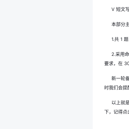
Ⅴ 短文写
本部分
1.共 1
2.采
要求，在 3
新一轮
时我们会提
以上就
下，记得点