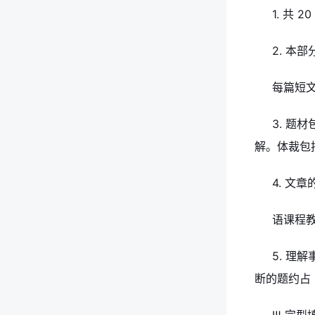
1. 共 
2. 本
每篇短文
3. 题
解。体裁包
4. 文
语课程
5. 理
断的题约占 3