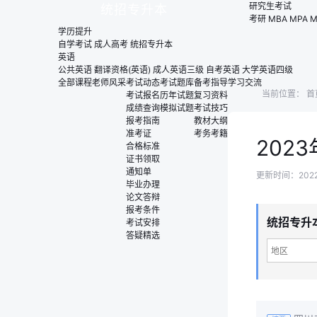
研究生考试
统招专升本
考研
MBA
MPA
M
学历提升
自学考试
成人高考
统招专升本
英语
公共英语
翻译资格(英语)
成人英语三级
自考英语
大学英语四级
全部课程
老师风采
考试动态
考试题库
备考指导
学习交流
当前位置：
首
考试报名
历年试题
复习资料
成绩查询
模拟试题
考试技巧
报考指南
教材大纲
准考证
考务考籍
202
合格标准
证书领取
通知单
更新时间：2022-0
毕业办理
论文答辩
报考条件
统招专升
考试安排
答疑精选
地区