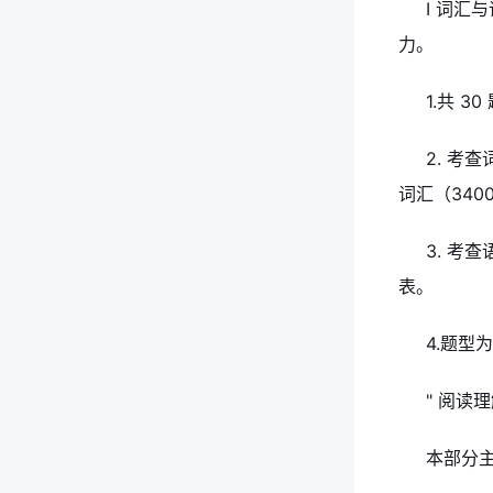
I 词汇与
力。
1.共 3
2. 考
词汇（340
3. 考
表。
4.题型
" 阅读理解
本部分