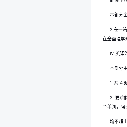
Ⅲ 完型填
本部分主
2.在一
在全面理解
Ⅳ 英译汉（T
本部分
1. 共 
2. 要
个单词。句
均不超