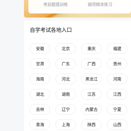
考前题感训练
弱项精攻练习
自学考试各地入口
安徽
北京
重庆
福建
甘肃
广东
广西
贵州
海南
河北
黑龙江
河南
湖北
湖南
江苏
江西
吉林
辽宁
内蒙古
宁夏
青海
上海
陕西
山西