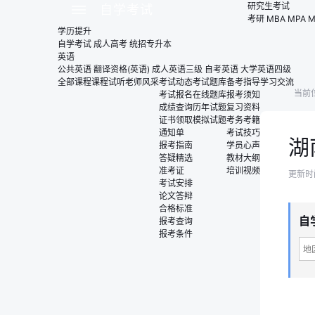
研究生考试
自学考试
考研
MBA
MPA
M
学历提升
自学考试
成人高考
统招专升本
英语
公共英语
翻译资格(英语)
成人英语三级
自考英语
大学英语四级
全部课程
课程试听
老师风采
考试动态
考试题库
备考指导
学习交流
当前
考试报名
在线题库
报考须知
成绩查询
历年试题
复习资料
证书领取
模拟试题
考务考籍
通知单
考试技巧
湖
报考指南
学员心声
答疑精选
教材大纲
准考证
培训视频
更新时间：
考试安排
论文答辩
合格标准
自
报考查询
报考条件
地