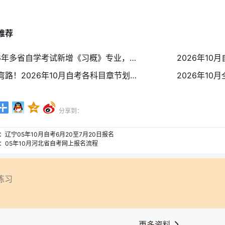
推荐
2026年多省自学考试新增《习概》专业，到底考什么?
少走弯路！2026年10月自考各科目章节划重点免费领，省时提分
分享到：
：
辽宁05年10月自考6月20至7月20日报名
：
05年10月河北省自考网上报名流程
练习
更多资料