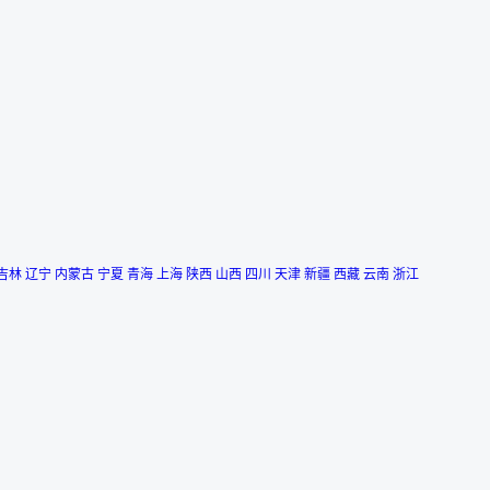
吉林
辽宁
内蒙古
宁夏
青海
上海
陕西
山西
四川
天津
新疆
西藏
云南
浙江