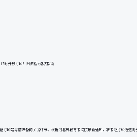
7日17时开放打印！附流程+避坑指南
考证打印是考前准备的关键环节。根据河北省教育考试院最新通知，准考证打印通道将于