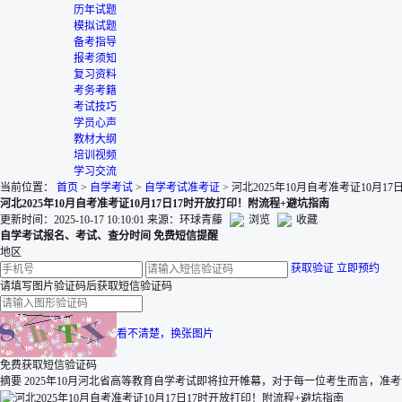
历年试题
模拟试题
备考指导
报考须知
复习资料
考务考籍
考试技巧
学员心声
教材大纲
培训视频
学习交流
当前位置：
首页
>
自学考试
>
自学考试准考证
>
河北2025年10月自考准考证10月1
河北2025年10月自考准考证10月17日17时开放打印！附流程+避坑指南
更新时间：2025-10-17 10:10:01
来源：环球青藤
浏览
收藏
自学考试报名、考试、查分时间 免费短信提醒
地区
获取验证
立即预约
请填写图片验证码后获取短信验证码
看不清楚，换张图片
免费获取短信验证码
摘要
2025年10月河北省高等教育自学考试即将拉开帷幕，对于每一位考生而言，准