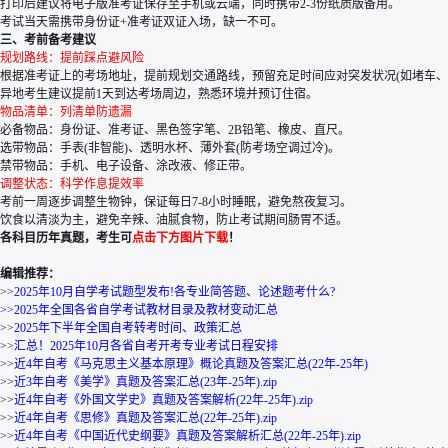
打印后建议将电子版准考证保存至手机或云端，同时携带2-3份纸质版备用。
考试当天需携带身份证+准考证双证入场，缺一不可。
三、考前备考建议
规划路线：提前踩点避风险
根据准考证上的考场地址，提前规划交通路线，预留充足时间应对突发状况(如堵车、
异地考生建议提前1天到达考场周边，熟悉环境并预订住宿。
物品清单：列清单防遗漏
必备物品：身份证、准考证、黑色签字笔、2B铅笔、橡皮、直尺。
选带物品：手表(非智能)、透明水杯、薄外套(防考场空调过冷)。
禁带物品：手机、电子设备、涂改液、修正带。
调整状态：科学作息提效率
考前一周逐步调整生物钟，保证每日7-8小时睡眠，避免熬夜复习。
饮食以清淡为主，避免辛辣、油腻食物，防止考试期间肠胃不适。
各科目历年真题，考生可
点击下方图片下载
！
编辑推荐：
>>
2025年10月自学考试题型发布!各专业简答题、论述题考什么?
>>2025年全国各省自学考试教材目录及教材变动汇总
>>
2025年下半年全国自考转考时间、政策汇总
>>
汇总！2025年10月各省自考开考专业考试日程安排
>>
近4年自考《马克思主义基本原理》概论真题及答案汇总(22年-25年)
>>
近3年自考《美学》真题及答案汇总(23年-25年).zip
>>
近4年自考《外国文学史》真题及答案解析(22年-25年).zip
>>
近4年自考《思修》真题及答案汇总(22年-25年).zip
>>
近4年自考《中国近代史纲要》真题及答案解析汇总(22年-25年).zip