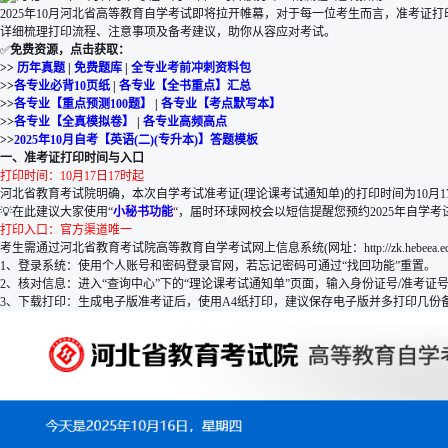
2025年10月河北省高等教育自学考试即将拉开帷幕，对于每一位考生而言，准考证
详细梳理打印流程、注意事项及备考建议，助你从容应对考试。
✅
免费资源，点击获取：
>>
历年真题
|
免费题库
|
全专业考前冲刺资料包
>>
各专业必背10页纸
|
各专业【全书重点】汇总
>>
各专业【重点预测100题】
|
各专业【考点默写本】
>>
各专业【全真模拟卷】
|
各专业高频高点
>>
2025年10月自考【英语(二)(专升本)】答题模板
一、准考证打印时间与入口
打印时间：10月17日17时起
河北省教育考试院明确，本次自学考试准考证(理论课考试通知单)的打印时间为10月1
💡在此建议大家使用“
小秘书功能
“
，届时环球网校会以短信提醒您预约2025年自学
打印入口：官方渠道唯一
考生需通过河北省教育考试院高等教育自学考试网上信息系统(网址：http://zk.hebee
1、登录系统：使用个人账号和密码登录官网，若忘记密码可通过“找回功能”重置。
2、核对信息：进入“查询中心”下的“理论课考试通知单”页面，输入身份证号/准考
3、下载打印：生成电子版准考证后，使用A4纸打印，建议保存电子版并多打印几份