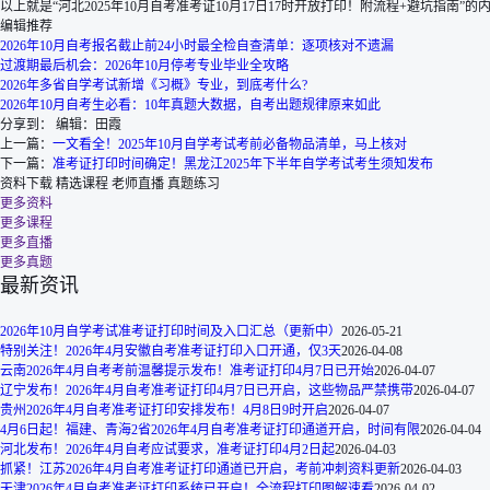
以上就是“河北2025年10月自考准考证10月17日17时开放打印！附流程+避坑指
编辑推荐
2026年10月自考报名截止前24小时最全检自查清单：逐项核对不遗漏
过渡期最后机会：2026年10月停考专业毕业全攻略
2026年多省自学考试新增《习概》专业，到底考什么?
2026年10月自考生必看：10年真题大数据，自考出题规律原来如此
分享到：
编辑：田霞
上一篇：
一文看全！2025年10月自学考试考前必备物品清单，马上核对
下一篇：
准考证打印时间确定！黑龙江2025年下半年自学考试考生须知发布
资料下载
精选课程
老师直播
真题练习
更多资料
更多课程
更多直播
更多真题
最新资讯
2026年10月自学考试准考证打印时间及入口汇总（更新中）
2026-05-21
特别关注！2026年4月安徽自考准考证打印入口开通，仅3天
2026-04-08
云南2026年4月自考考前温馨提示发布！准考证打印4月7日已开始
2026-04-07
辽宁发布！2026年4月自考准考证打印4月7日已开启，这些物品严禁携带
2026-04-07
贵州2026年4月自考准考证打印安排发布！4月8日9时开启
2026-04-07
4月6日起！福建、青海2省2026年4月自考准考证打印通道开启，时间有限
2026-04-04
河北发布！2026年4月自考应试要求，准考证打印4月2日起
2026-04-03
抓紧！江苏2026年4月自考准考证打印通道已开启，考前冲刺资料更新
2026-04-03
天津2026年4月自考准考证打印系统已开启！全流程打印图解速看
2026-04-02