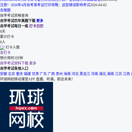
注意！2026年4月自考准考证打印攻略：这些错误影响考试
2026-04-02
去做题
自学考试资格查询
自学考试历年真题下载
更多
自学考试每日一练
打卡日历
0
天
累计打卡
0
人
打卡人数
去打卡
预计用时3分钟
自学考试资料下载
更多
自学考试各地入口
安徽
北京
重庆
福建
甘肃
广东
广西
贵州
海南
河北
黑龙江
河南
湖北
湖南
江苏
江西
环球网校移动课堂APP
直播、听课。职达未来！