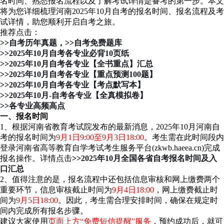
名时间、熟悉报名流程以及了解考试详情是备考的第一步。本文
将为您详细梳理河南2025年10月自考的报名时间、报名流程及考
试详情，助您顺利开启自考之旅。
推荐点击：
>>
自考历年真题
，>>
自考免费题库
>>
2025年10月自考各专业必背10页纸
>>
2025年10月自考各专业【全书重点】汇总
>>
2025年10月自考各专业【重点预测100题】
>>
2025年10月自考各专业【考点默写本】
>>
2025年10月-自考各专业【全真模拟卷】
>>
各专业高频高点
一、报名时间
1、根据河南省教育考试院发布的最新消息，2025年10月河南自
考的报名时间为
9月1日9:00至9月3日18:00
。考生需在此时间段内
登录河南省高等教育自学考试考生服务平台(zkwb.haeea.cn)完成
报名操作。详情点击
>>
2025年10月全国各省自考报名时间及入
口汇总
2、值得注意的是，报名流程中还包括信息审核和网上缴费两个
重要环节，信息审核截止时间为
9月4日18:00
，网上缴费截止时
间为
9月5日18:00
。因此，考生需合理安排时间，确保在规定时
间内完成所有报名步骤。
建议大家使用
页面上方“免费短信提醒”服务
，预约成功后，就可