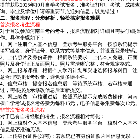
提前获取2025年10月自学考试报名，准考证打印、考试、成绩查
询、毕业及学位申请等重要节点通知信息，以免错过！
二、报名流程：分步解析，轻松搞定报名难题
首次报名考生流程
对于首次参加河南自考的考生，报名流程相对详细且需要仔细操
作。具体步骤如下：
1、网上注册个人基本信息：登录考生服务平台，按照系统提示
填写姓名、身份证号、联系方式等基本信息，并设置登录密码。
2、上传照片及身份证件：根据系统要求，上传本人免冠、正面
照片及身份证正反面照片。照片需清晰完整，符合规定格式。
3、网上报考课程：根据个人学习计划和兴趣选择报考科目，注
意合理安排报考数量，避免贪多嚼不烂。
4、信息审核：提交报名信息后，等待系统审核。若审核未通
过，需根据提示修改信息后重新提交。
5、网上缴费：审核通过后，按照系统提示完成缴费操作。河南
省自学考试报名考务费为每科15元，电子信息采集费每次12元。
非首次报名考生流程
对于已有自考经验的考生，报名流程相对简化：
1、网上核对个人基本信息：登录考生服务平台，核对个人基本
信息是否准确无误。
2、上传身份证件(如需)：若系统已有身份证照片且信息无误，