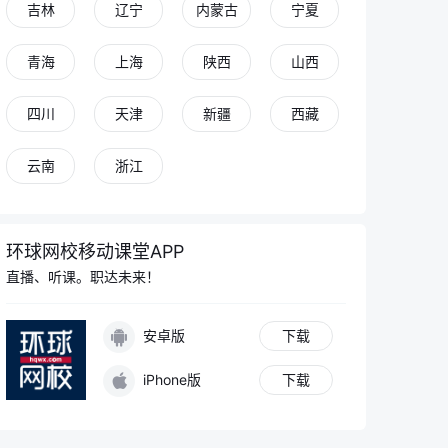
吉林
辽宁
内蒙古
宁夏
青海
上海
陕西
山西
四川
天津
新疆
西藏
云南
浙江
环球网校移动课堂APP
直播、听课。职达未来！
安卓版
下载
iPhone版
下载