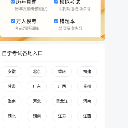
历年真题
模拟考试
历年真题考前测试
冲刺阶段模拟练习
万人模考
错题本
考前题感训练
弱项精攻练习
自学考试各地入口
安徽
北京
重庆
福建
甘肃
广东
广西
贵州
海南
河北
黑龙江
河南
湖北
湖南
江苏
江西