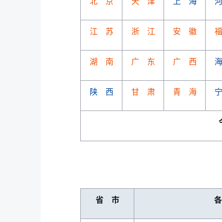
北 京
天 津
上 海
江 苏
浙 江
安 徽
湖 南
广 东
广 西
陕 西
甘 肃
青 海
省 市
各