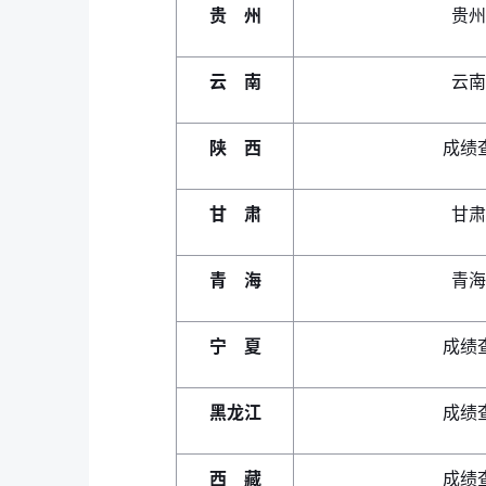
贵 州
贵州
云 南
云南
陕 西
成绩
甘 肃
甘肃
青 海
青海
宁 夏
成绩
黑龙江
成绩
西 藏
成绩