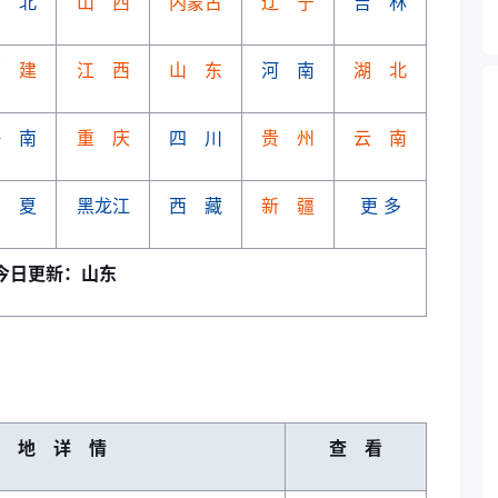
河 北
山 西
内蒙古
辽 宁
吉 林
福 建
江 西
山 东
河 南
湖 北
海 南
重 庆
四 川
贵 州
云 南
宁 夏
黑龙江
西 藏
新 疆
更 多
今日更新：山东
 地 详 情
查 看