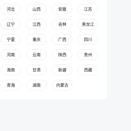
河北
山西
安徽
江苏
辽宁
江西
吉林
黑龙江
宁夏
重庆
广西
四川
河南
云南
陕西
贵州
海南
甘肃
新疆
西藏
青海
湖南
内蒙古