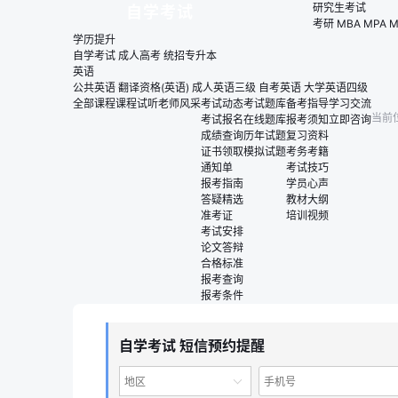
研究生考试
自学考试
考研
MBA
MPA
M
学历提升
自学考试
成人高考
统招专升本
英语
公共英语
翻译资格(英语)
成人英语三级
自考英语
大学英语四级
全部课程
课程试听
老师风采
考试动态
考试题库
备考指导
学习交流
当前
考试报名
在线题库
报考须知
立即咨询
成绩查询
历年试题
复习资料
证书领取
模拟试题
考务考籍
通知单
考试技巧
报考指南
学员心声
答疑精选
教材大纲
准考证
培训视频
考试安排
论文答辩
合格标准
报考查询
报考条件
自学考试 短信预约提醒
地区