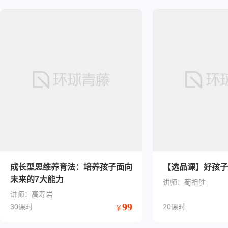
成长型思维养育法：培养孩子面向
【选品课】好孩子
未来的7大能力
讲师：荀祖胜
讲师：高寿岩
99
30课时
20课时
￥