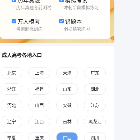
历年真题
模拟考试
历年真题考前测试
冲刺阶段模拟练习
万人模考
错题本
考前题感训练
弱项精攻练习
成人高考各地入口
北京
上海
天津
广东
浙江
福建
山东
湖北
河北
山西
安徽
江苏
辽宁
江西
吉林
黑龙江
宁夏
重庆
广西
四川