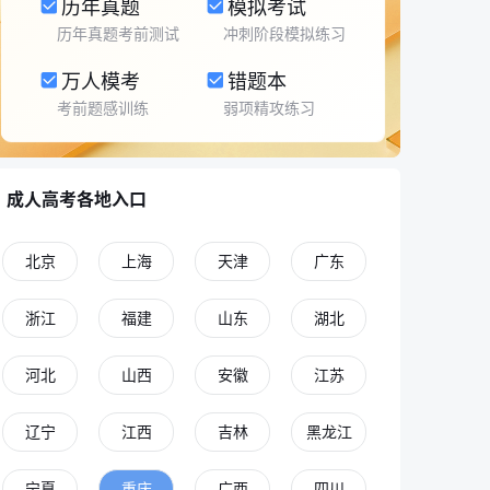
历年真题
模拟考试
历年真题考前测试
冲刺阶段模拟练习
万人模考
错题本
考前题感训练
弱项精攻练习
成人高考各地入口
北京
上海
天津
广东
浙江
福建
山东
湖北
河北
山西
安徽
江苏
辽宁
江西
吉林
黑龙江
宁夏
重庆
广西
四川