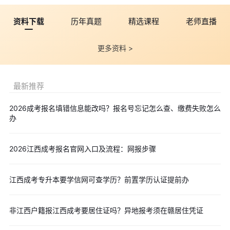
四、考试命题与分值
资料下载
历年真题
精选课程
老师直播
1. 命题依据
所有统考科目均依据教育部《全国各类成人高等学校招生考试
更多资料 >
大纲（2024年版）》命题，确保考试内容的权威性与公平性。
2. 分值与时间
最新推荐
每科试题满分为150分，高起本、高起专的统考科目每门考试
时间为120分钟，专升本则为150分钟。考生需合理分配答题时
2026成考报名填错信息能改吗？报名号忘记怎么查、缴费失败怎么
间，确保每题都能得到充分思考。
办
为帮助大家高效备考2024年成人高考考试，环球网校老师给大
家准备了成人高考的专业课程，带你轻松备考，点击领取
2024年成
2026江西成考报名官网入口及流程：网报步骤
人高考课程
。
江西成考专升本要学信网可查学历？前置学历认证提前办
编辑推荐：
2024年全国各省市成人高考报名时间及报名入口汇总
非江西户籍报江西成考要居住证吗？异地报考须在赣居住凭证
2024年全国各省市成人高考考试报名公告汇总