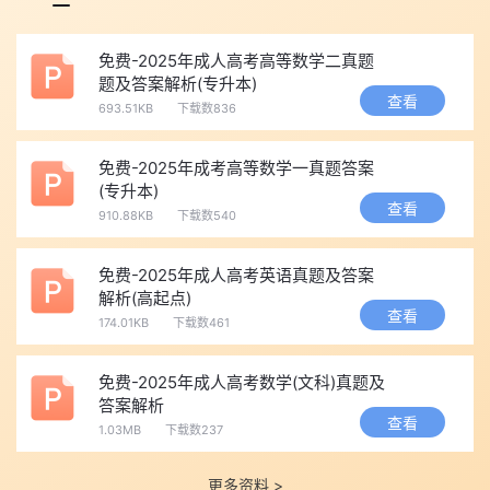
支付报名费：核对信息无误后，在线支付报名费，并下载打印
报名表留存。
免费-2025年成人高考高等数学二真题
2. 现场确认
题及答案解析(专升本)
查看
携带材料：考生凭预报名号到指定报名点进行确认，需携带身
693.51KB
下载数836
份证、毕业证原件及复印件等材料。
审核资料：现场工作人员审核考生资料，确认无误后完成报名
免费-2025年成考高等数学一真题答案
(专升本)
手续。
查看
910.88KB
下载数540
3. 打印准考证
考前准备：每年10月份考试前，考生需登录教育考试院网站下
免费-2025年成人高考英语真题及答案
载并打印准考证。
解析(高起点)
查看
关注通知：考生需持续关注官方通知，确保不错过考试安排、
174.01KB
下载数461
考场通知等重要信息。
免费-2025年成人高考数学(文科)真题及
三、注意事项
答案解析
仔细核对信息：网上报名时务必仔细核对个人信息和报考信
查看
1.03MB
下载数237
息，确保真实准确。
关注时间节点：注意报名、现场确认、准考证打印及考试等关
更多资料 >