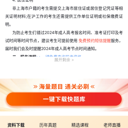
非上海市户籍的考生需提交上海市居住证或居住登记凭证等相
关证明材料;在沪工作的考生还需提供工作单位证明或社保缴费证
明。
为防止考生们错过2024年成人高考报名时间、准考证打印及考
试时间等时间节点，建议考生可提前使用
免费预约短信提醒
服务，
届时我们会及时提醒2024年成人高考节点时间通知。
二、报名流程
>>一键免费查询报考资格
展开剩余
1. 网上报名
访问官网：考生登录上海市教育考试院官方网站或指定的成人
高考报名网站。
注册登录：首次访问需注册账号，填写手机号、邮箱、密码等
信息并完成验证。
填写信息：登录后，在考生个人主页选择“报名填写”或类似选
项，填写个人信息、报考层次及科目，并上传证件照和学历证书等
材料。
资料下载
历年真题
精选课程
老师直播