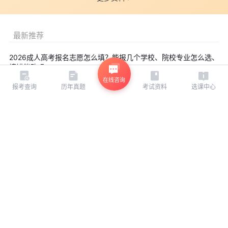
键时间节点，避免错过。
准备充分：提前准备好相关材料和费用，确保报名流程顺利进
最新推荐
行。
通过本文的介绍，相信考生对2024年上海成人高考的报名条件
2026成人高考报名志愿怎么填？能报几个学校、院校专业怎么选、
及流程有了更清晰的了解。希望每位考生都能顺利报名并取得优异
填错能改吗
成绩。
在线咨询
报考查询
历年真题
考试资料
选课中心
为帮助大家高效备考2024年成人高考考试，环球网校老师给大
2026西藏成考报名官网入口及流程：网报步骤
家准备了成人高考的专业课程，带你轻松备考，点击领取
2024年成
人高考课程
。
西藏成考专升本要学信网可查学历？前置学历认证提前办
以上就是关于“2024年上海成人高考报名条件及流程详解”的详
非西藏户籍报西藏成考要什么材料？在藏居住工作凭证提前备
细解答。希望这些信息能够帮助考生更好地了解2024年成人高考，
同时，也希望所有的考生都能取得满意的成绩，实现自己的学业目
2026西藏成人高考报名时间预计9月初！官网入口+报名费56元/考
标。小编会及时更新成考资讯！更多2024年成考真题答案，点击下
务费36元/科
方按钮，
免
费下载
哦！