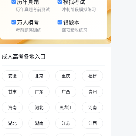
历年真题
模拟考试
历年真题考前测试
冲刺阶段模拟练习
万人模考
错题本
考前题感训练
弱项精攻练习
成人高考各地入口
安徽
北京
重庆
福建
甘肃
广东
广西
贵州
海南
河北
黑龙江
河南
湖北
湖南
江苏
江西
青青老师