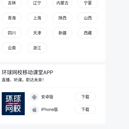
吉林
辽宁
内蒙古
宁夏
立即登录，解锁更多功能
青海
上海
陕西
山西
四川
天津
新疆
西藏
同学 你好
我是你的专属AI老师
云南
浙江
在学习过程中有任何问题都可以和我讨论
环球网校移动课堂APP
成人高考每年固定的报考时间是什么时候？
直播、听课。职达未来！
拿到成人高考证书需要满足哪些要求？
安卓版
下载
成人高考真题和模拟题该怎么安排练习？
iPhone版
下载