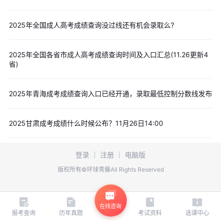
2025年全国成人高考成绩查询没过线还有机会录取么?
2025年全国各省市成人高考成绩查询时间及入口汇总(11.26更新4
省)
2025年青海成考成绩查询入口已经开通，录取最低控制分数线发布
2025甘肃成考成绩什么时候公布？11月26日14:00
登录
｜
注册
｜
电脑版
版权所有©环球青藤All Rights Reserved
在线咨询
报考查询
历年真题
考试资料
选课中心