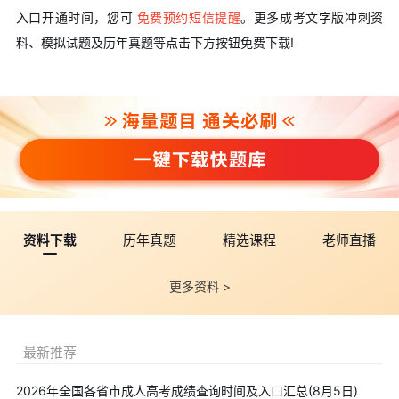
入口开通时间，您可
免费预约短信提醒
。更多成考文字版冲刺资
料、模拟试题及历年真题等点击下方按钮免费下载!
资料下载
历年真题
精选课程
老师直播
更多资料 >
最新推荐
2026年全国各省市成人高考成绩查询时间及入口汇总(8月5日)