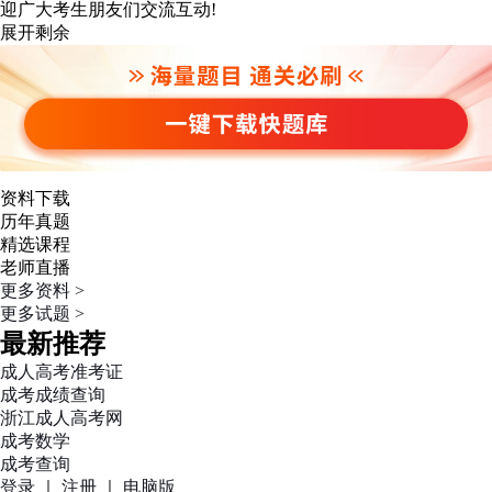
迎广大考生朋友们交流互动!
展开剩余
资料下载
历年真题
精选课程
老师直播
更多资料 >
更多试题 >
最新推荐
成人高考准考证
成考成绩查询
浙江成人高考网
成考数学
成考查询
登录
｜
注册
｜
电脑版