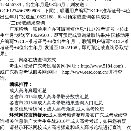
123456789，出生年月是98年6月，则发送：
GCF1234567899806，下同)，联通用户编写“KCF+准考证号+4位
出生年月”发送至10622168，即可预定或查询各科成绩。
(二)录取结果查询
广东移动、联通用户亦可编写短信息“111+准考证号+4位出
生年月”发送至10629500，即可预定或查询录取结果;中国移动用
户编写“GCL+准考证号+4位出生年月”，联通用户编写“KCL+准
考证号+4位出生年月”发送至10622168，即可预定或查询录取结
果;。
三、网络在线查询方式
考生可登录广东考试服务网(网址：http://www.5184.com)，
或广东教育考试服务网(网址：http://www.eesc.com.cn)进行查
询。
编辑推荐：
成人高考真题汇总
各省市2015年成人高考录取分数线汇总
各省市2015年成人高考录取结果查询入口汇总
更多信息请访问：
成人高考频道
成人高考论坛
环球网校友情提示
:成人高考频道整理发布广东成考成绩查
询相关信息供广大考生备战2016年成人高考考试，如果您有疑
问，请登录环球网校
成人高考
频道和
成人高考论坛
进行查询，欢