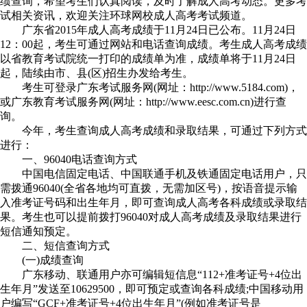
绩查询，希望考生们认真阅读，及时了解成人高考动态。更多考
试相关资讯，欢迎关注环球网校成人高考考试频道。
广东省2015年成人高考成绩于11月24日已公布。11月24日
12：00起，考生可通过网站和电话查询成绩。考生成人高考成绩
以省教育考试院统一打印的成绩单为准，成绩单将于11月24日
起，陆续由市、县(区)招生办发给考生。
考生可登录广东考试服务网(网址：http://www.5184.com)，
或广东教育考试服务网(网址：http://www.eesc.com.cn)进行查
询。
今年，考生查询成人高考成绩和录取结果，可通过下列方式
进行：
一、96040电话查询方式
中国电信固定电话、中国联通手机及铁通固定电话用户，只
需拨通96040(全省各地均可直拨，无需加区号)，按语音提示输
入准考证号码和出生年月，即可查询成人高考各科成绩或录取结
果。考生也可以提前拨打96040对成人高考成绩及录取结果进行
短信通知预定。
二、短信查询方式
(一)成绩查询
广东移动、联通用户亦可编辑短信息“112+准考证号+4位出
生年月”发送至10629500，即可预定或查询各科成绩;中国移动用
户编写“GCF+准考证号+4位出生年月”(例如准考证号是