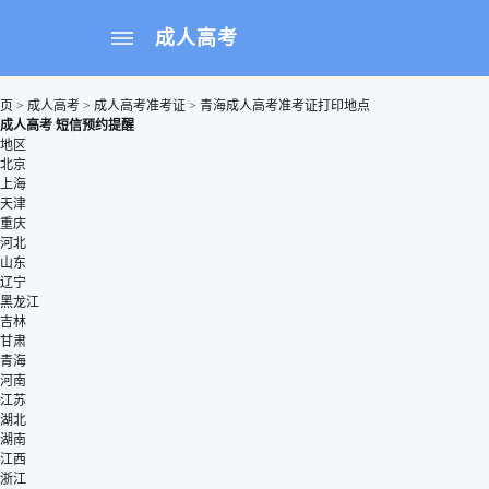
成人高考
页
>
成人高考
>
成人高考准考证
> 青海成人高考准考证打印地点
成人高考 短信预约提醒
地区
北京
上海
天津
重庆
河北
山东
辽宁
黑龙江
吉林
甘肃
青海
河南
江苏
湖北
湖南
江西
浙江