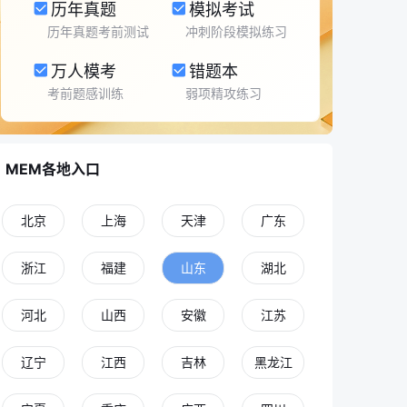
历年真题
模拟考试
历年真题考前测试
冲刺阶段模拟练习
万人模考
错题本
考前题感训练
弱项精攻练习
MEM各地入口
北京
上海
天津
广东
浙江
福建
山东
湖北
河北
山西
安徽
江苏
辽宁
江西
吉林
黑龙江