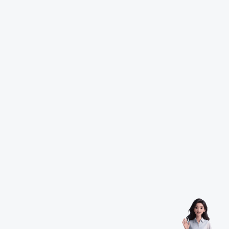
同学 你好
我是你的专属AI老师
在学习过程中有任何问题都可以和我讨论
准备MEM刷题的节奏应该怎么把握？
非相关专业可以报考MEM考试吗？
MEM备考该怎么梳理核心知识框架？
报考咨询
学习规划
专业答疑
学习数据