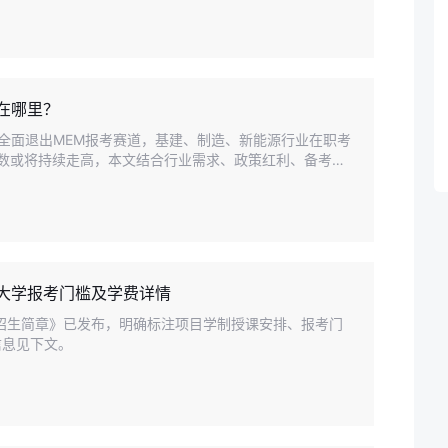
好在哪里？
生全面退出MEM报考赛道，基建、制造、新能源行业在职考
人数或将持续走高，本文结合行业需求、政策红利、备考优
天大学报考门槛及学费详情
士)招生简章》已发布，明确标注项目学制授课安排、报考门
信息见下文。