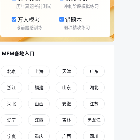
历年真题考前测试
冲刺阶段模拟练习
万人模考
错题本
考前题感训练
弱项精攻练习
MEM各地入口
北京
上海
天津
广东
浙江
福建
山东
湖北
河北
山西
安徽
江苏
辽宁
江西
吉林
黑龙江
宁夏
重庆
广西
四川