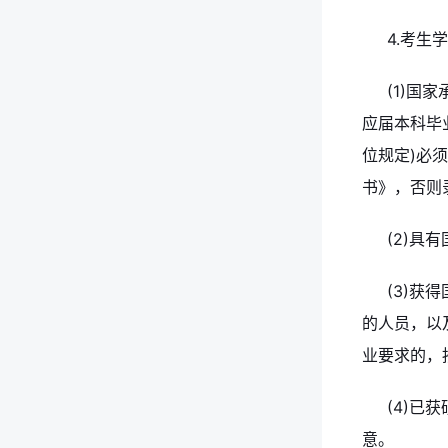
4.考生
(1)国
应届本科毕
位规定)必
书》，否则
(2)具
(3)获
的人员，以
业要求的，
(4)
意。