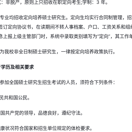
：非脱产，原则上只招收在职定向考生;学制：3 年。
所有专业均招收定向培养硕士研究生。定向生均实行合同制管理，
签订定向协议书，在读期间不转人事档案、户口、工资关系和组
息上报上级主管部门时，系统中录取类别填写为“定向”，其工作
录取为我校非全日制硕士研究生，一律按定向培养政策执行。
考学历及相关要求
报名参加全国硕士研究生招生考试的人员，须符合下列条件：
人民共和国公民。
中国共产党的领导，品德良好，遵纪守法。
体健康状况符合国家和招生单位规定的体检要求。