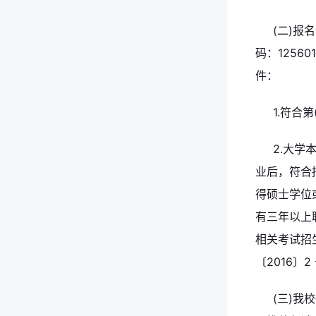
(二)报
码：1256
件：
1.符合第
2.大学
业后，符合
得硕士学位或
有三年以上
相关考试招
〔2016〕
(三)