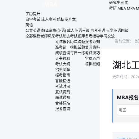
研究生考试
MBA
考研
MBA
MPA
M
学历提升
自学考试
成人高考
统招专升本
英语
公共英语
翻译资格(英语)
成人英语三级
自考英语
大学英语四级
全部课程
老师风采
考试动态
考试题库
备考指导
学习交流
当前位置：
首
考试报名
历年试题
报考须知
准考证
模拟试题
复习资料
成绩查询
每日一练
考试技巧
证书领取
学员心声
湖北工
考试大纲
培训视频
招生简章
报考指南
更新时间：2024-0
答疑精选
考试时间
复试调剂
MBA报
面试通知
合格标准
报考查询
地区