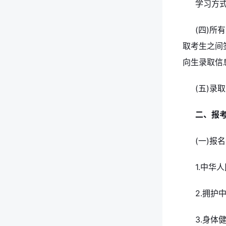
学习方式
(四)
取考生之间
向生录取信
(五)
二、报
(一)
1.中华
2.拥护
3.身