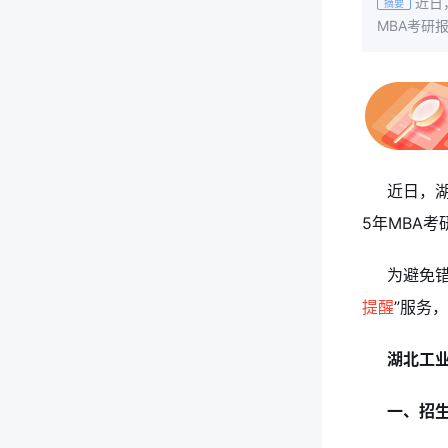
近日
摘要
MBA考研
近日，湖
5年MBA
为避免错
提醒
”服务
湖北工
一、招