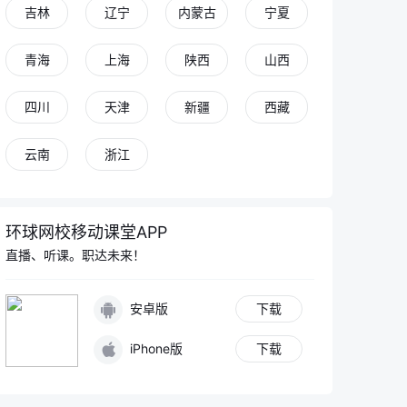
吉林
辽宁
内蒙古
宁夏
青海
上海
陕西
山西
四川
天津
新疆
西藏
云南
浙江
环球网校移动课堂APP
直播、听课。职达未来！
安卓版
下载
iPhone版
下载