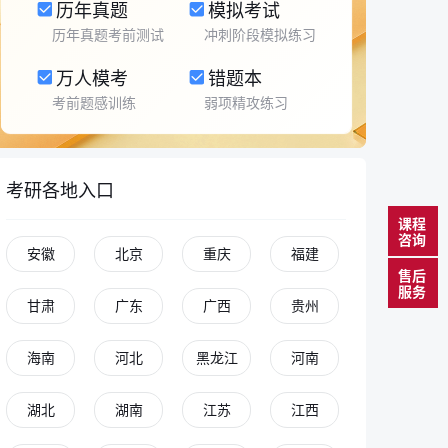
历年真题
模拟考试
历年真题考前测试
冲刺阶段模拟练习
万人模考
错题本
考前题感训练
弱项精攻练习
考研各地入口
课程
咨询
安徽
北京
重庆
福建
售后
服务
甘肃
广东
广西
贵州
海南
河北
黑龙江
河南
湖北
湖南
江苏
江西