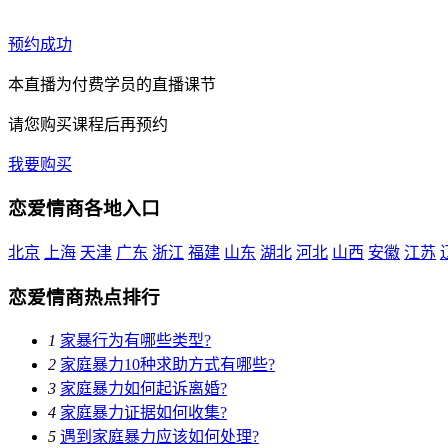
预约成功
本直播为付费学员的直播课节
请您购买课程后再预约
我要购买
恋爱情商各地入口
北京
上海
天津
广东
浙江
福建
山东
湖北
河北
山西
安徽
江苏
恋爱情商热点排行
1
家暴行为有哪些类型?
2
家庭暴力10种求助方式有哪些?
3
家庭暴力如何起诉离婚?
4
家庭暴力证据如何收集?
5
遇到家庭暴力应该如何处理?