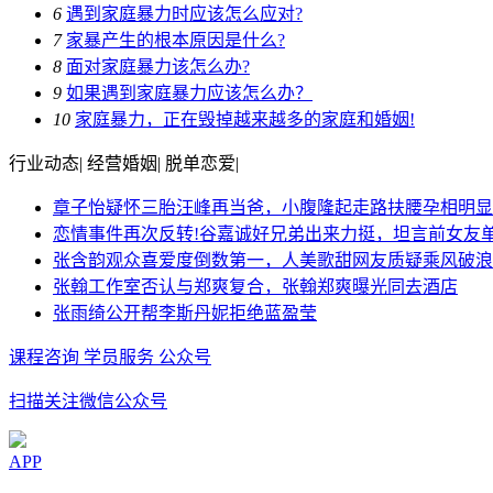
6
遇到家庭暴力时应该怎么应对?
7
家暴产生的根本原因是什么?
8
面对家庭暴力该怎么办?
9
如果遇到家庭暴力应该怎么办？
10
家庭暴力，正在毁掉越来越多的家庭和婚姻!
行业动态
|
经营婚姻
|
脱单恋爱
|
章子怡疑怀三胎汪峰再当爸，小腹隆起走路扶腰孕相明显
恋情事件再次反转!谷嘉诚好兄弟出来力挺，坦言前女友
张含韵观众喜爱度倒数第一，人美歌甜网友质疑乘风破浪
张翰工作室否认与郑爽复合，张翰郑爽曝光同去酒店
张雨绮公开帮李斯丹妮拒绝蓝盈莹
课程咨询
学员服务
公众号
扫描关注微信公众号
APP