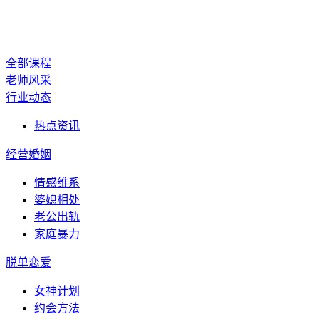
恋爱情商
全部课程
老师风采
行业动态
热点资讯
经营婚姻
情感维系
婆媳相处
老公出轨
家庭暴力
脱单恋爱
女神计划
约会方法