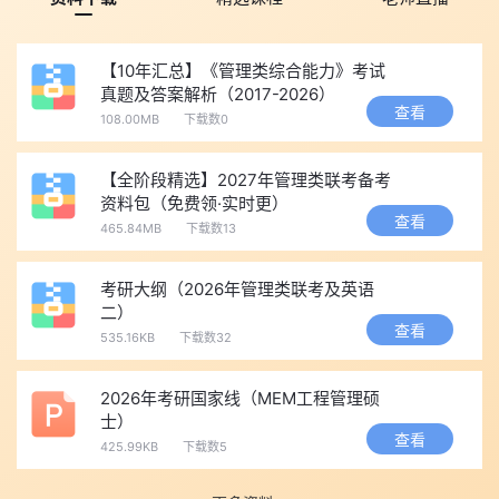
比较多，难度比较大，但是不要紧，提前面试结束了，再去笔试就
不用复试啦。这是非常好的。
【10年汇总】《管理类综合能力》考试
最后，武汉大学MBA提前面试综合成绩=背景评估*30%+上机
真题及答案解析（2017-2026）
职业能力倾向测试*15%+管理综合面试*40%+政治面试*15%。大
查看
108.00MB
下载数0
家可以有侧重的准备，祝大家都能考上理想院校的MBA。
2020MEM考研预报名时间已然公布，小伙伴们如果怕自己错
【全阶段精选】2027年管理类联考备考
资料包（免费领·实时更）
过MEM报名时间和考试时间的话，可以
免费预约短信提醒
查看
465.84MB
下载数13
环球网校友情提示：
更多2020MEM考研各科目精华复习备考
资料、MEM考研英语5500考纲词汇，面试精要请点击文章下方
“免
考研大纲（2026年管理类联考及英语
费下载”
按钮免费下载学习。
二）
查看
535.16KB
下载数32
2026年考研国家线（MEM工程管理硕
士）
查看
425.99KB
下载数5